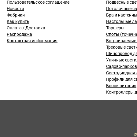
Пользовательское соглашение
Подвесные све
Новости
Потолочные с
Фабрики
Бра и настенн
Как купить
Настольные л
Оплата / Доставка
Торшеры
Распродажа
Споты (точечн
Контактная информация
Встраиваемые 
Трековые свет
Шинопровод дл
Уличные свети
Садово-парко
Светодиодная 
Профили для с
Блоки питания
Контроллеры д
©