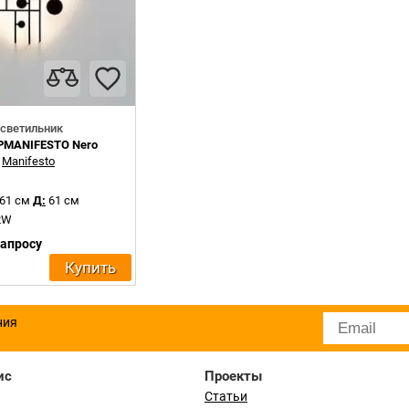
светильник
APMANIFESTO Nero
:
Manifesto
61 см
Д:
61 см
.2W
запросу
Купить
ния
ис
Проекты
Статьи