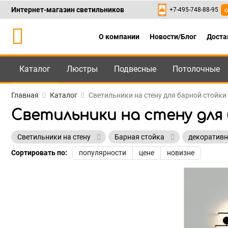
Интернет-магазин светильников
+7-495-748-88-95
о
О компании
Новости/Блог
Доста
Каталог
Люстры
Подвесные
Потолочные
Каталог
+7-495-748-88
Главная
Каталог
Светильники на стену для барной стойк
Светильники на стену для
Светильники на стену
Барная стойка
декоратив
Сортировать по:
популярности
цене
новизне