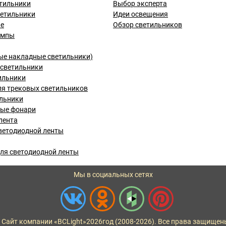
тильники
Выбор эксперта
ветильники
Идеи освещения
ые
Обзор светильников
ампы
ые накладные светильники)
светильники
ильники
я трековых светильников
льники
вые фонари
лента
ветодиодной ленты
ля светодиодной ленты
Мы в социальных сетях
 Сайт компании «BCLight»
2026
год (2008-2026). Все права защищен