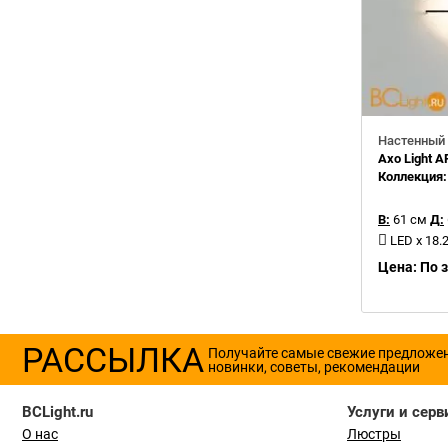
Настенный 
Axo Light 
Коллекция
В:
61 см
Д:
LED x 18
Цена: По 
РАССЫЛКА
Получайте самые свежие предложе
новинки, советы, рекомендации
BCLight.ru
Услуги и серв
О нас
Люстры