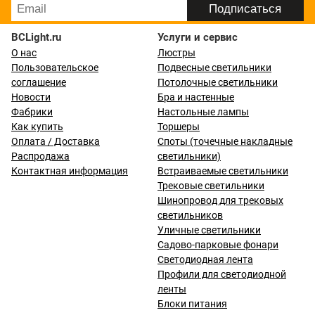
BCLight.ru
Услуги и сервис
О нас
Люстры
Пользовательское
Подвесные светильники
соглашение
Потолочные светильники
Новости
Бра и настенные
Фабрики
Настольные лампы
Как купить
Торшеры
Оплата / Доставка
Споты (точечные накладные
Распродажа
светильники)
Контактная информация
Встраиваемые светильники
Трековые светильники
Шинопровод для трековых
светильников
Уличные светильники
Садово-парковые фонари
Светодиодная лента
Профили для светодиодной
ленты
Блоки питания