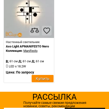
Настенный светильник
Axo Light APMANIFESTO Nero
Коллекция:
Manifesto
В:
61 см
Д:
61 см
Д:
61 см
LED x 18.2W
Цена: По запросу
Купить
РАССЫЛКА
Получайте самые свежие предложения
новинки, советы, рекомендации