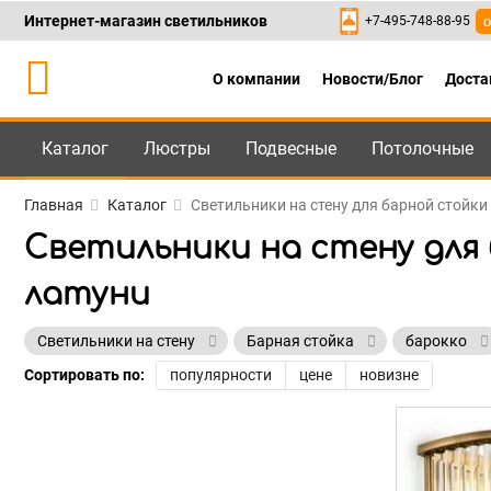
Интернет-магазин светильников
+7-495-748-88-95
о
О компании
Новости/Блог
Доста
Каталог
Люстры
Подвесные
Потолочные
Каталог
+7-495-748-88
Главная
Каталог
Светильники на стену для барной стойки 
Светильники на стену для
латуни
Светильники на стену
Барная стойка
барокко
Сортировать по:
популярности
цене
новизне