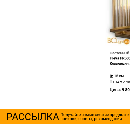
Настенный 
Freya FR50
Коллекция
В:
15 см
E14 x 2 m
Цена: 9 80
РАССЫЛКА
Получайте самые свежие предложе
новинки, советы, рекомендации