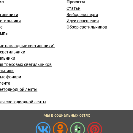
ис
Проекты
Статьи
тильники
Выбор эксперта
ветильники
Идеи освещения
ые
Обзор светильников
ампы
ые накладные светильники)
светильники
ильники
я трековых светильников
льники
вые фонари
лента
ветодиодной ленты
ля светодиодной ленты
Мы в социальных сетях