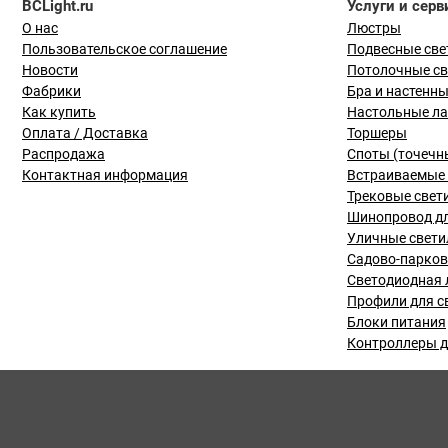
BCLight.ru
Услуги и серв
О нас
Люстры
Пользовательское соглашение
Подвесные све
Новости
Потолочные с
Фабрики
Бра и настенн
Как купить
Настольные л
Оплата / Доставка
Торшеры
Распродажа
Споты (точечн
Контактная информация
Встраиваемые 
Трековые свет
Шинопровод дл
Уличные свети
Садово-парко
Светодиодная 
Профили для с
Блоки питания
Контроллеры д