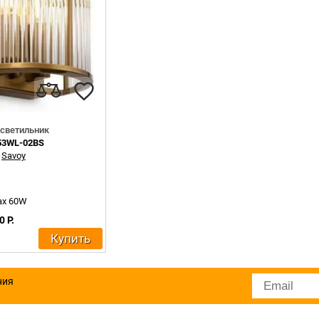
светильник
53WL-02BS
:
Savoy
ax 60W
0 Р.
Купить
ния