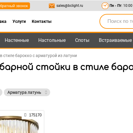
братный звонок
sales@bclight.ru
Пн - Пт
: 10:00
вка
Услуги
Контакты
Настенные
Настольные
Споты
Встраиваемые
-95
,
8-800-550-95-45
sales@bclight.ru
в стиле барокко с арматурой из латуни
 барной стойки в стиле баро
Арматура латунь
175170