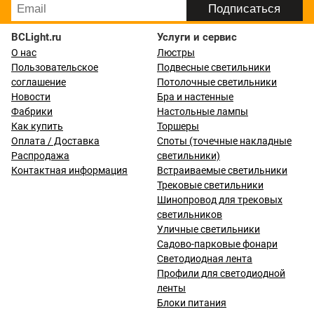
BCLight.ru
Услуги и сервис
О нас
Люстры
Пользовательское
Подвесные светильники
соглашение
Потолочные светильники
Новости
Бра и настенные
Фабрики
Настольные лампы
Как купить
Торшеры
Оплата / Доставка
Споты (точечные накладные
Распродажа
светильники)
Контактная информация
Встраиваемые светильники
Трековые светильники
Шинопровод для трековых
светильников
Уличные светильники
Садово-парковые фонари
Светодиодная лента
Профили для светодиодной
ленты
Блоки питания