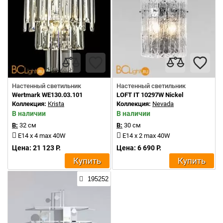
Настенный светильник
Настенный светильник
Wertmark WE130.03.101
LOFT IT 10297W Nickel
Коллекция:
Krista
Коллекция:
Nevada
В наличии
В наличии
В:
32 см
В:
30 см
E14 x 4 max 40W
E14 x 2 max 40W
Цена: 21 123 Р.
Цена: 6 690 Р.
Купить
Купить
195252