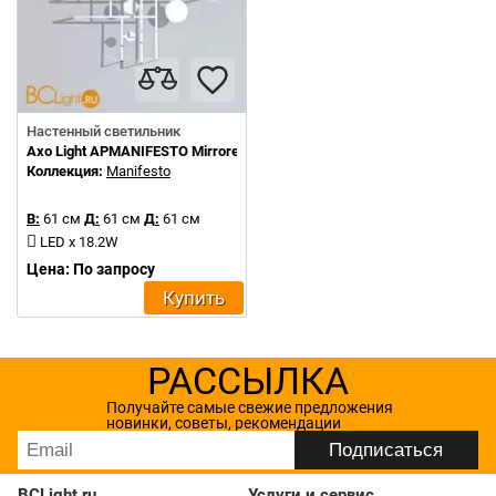
Настенный светильник
Axo Light APMANIFESTO Mirrored steel
Коллекция:
Manifesto
В:
61 см
Д:
61 см
Д:
61 см
LED x 18.2W
Цена: По запросу
Купить
РАССЫЛКА
Получайте самые свежие предложения
новинки, советы, рекомендации
BCLight.ru
Услуги и сервис