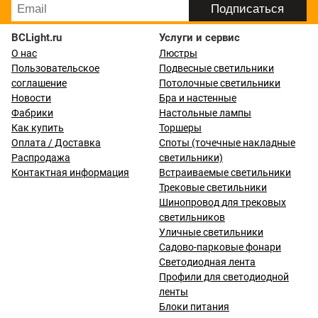
BCLight.ru
Услуги и сервис
О нас
Люстры
Пользовательское
Подвесные светильники
соглашение
Потолочные светильники
Новости
Бра и настенные
Фабрики
Настольные лампы
Как купить
Торшеры
Оплата / Доставка
Споты (точечные накладные
Распродажа
светильники)
Контактная информация
Встраиваемые светильники
Трековые светильники
Шинопровод для трековых
светильников
Уличные светильники
Садово-парковые фонари
Светодиодная лента
Профили для светодиодной
ленты
Блоки питания