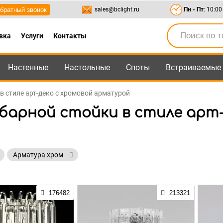
братный звонок
sales@bclight.ru
Пн - Пт
: 10:00
вка
Услуги
Контакты
Настенные
Настольные
Споты
Встраиваемые
-95
,
8-800-550-95-45
sales@bclight.ru
 в стиле арт-деко с хромовой арматурой
 барной стойки в стиле арт-
Арматура хром
176482
213321