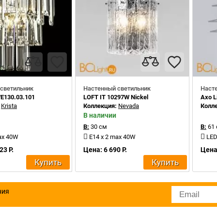
светильник
Настенный светильник
Наст
E130.03.101
LOFT IT 10297W Nickel
Axo L
:
Krista
Коллекция:
Nevada
Колл
В наличии
В:
30 см
В:
61
ax 40W
E14 x 2 max 40W
LED
23 Р.
Цена: 6 690 Р.
Цена
Купить
Купить
ния