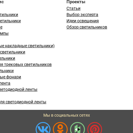
ис
Проекты
Статьи
тильники
Выбор эксперта
ветильники
Идеи освещения
ые
Обзор светильников
ампы
ые накладные светильники)
светильники
ильники
я трековых светильников
льники
вые фонари
лента
ветодиодной ленты
ля светодиодной ленты
Мы в социальных сетях