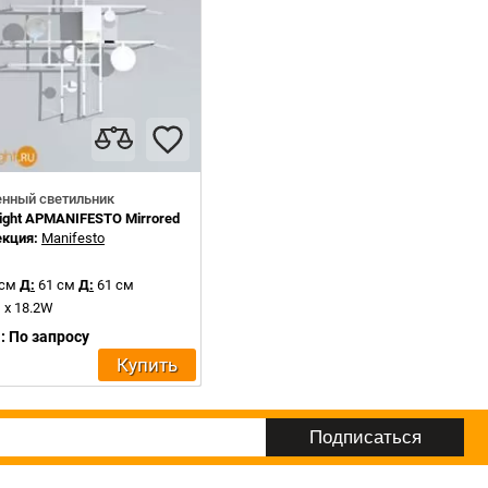
енный светильник
ight APMANIFESTO Mirrored steel
екция:
Manifesto
 см
Д:
61 см
Д:
61 см
 x 18.2W
: По запросу
Купить