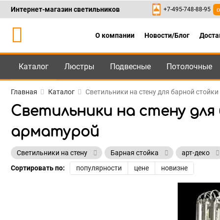
Интернет-магазин светильников
+7-495-748-88-95
о
О компании
Новости/Блог
Доста
Каталог
Люстры
Подвесные
Потолочные
Каталог
+7-495-748-88
Главная
Каталог
Светильники на стену для барной стойки
Светильники на стену для
арматурой
Светильники на стену
Барная стойка
арт-деко
Сортировать по:
популярности
цене
новизне