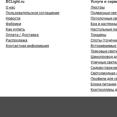
BCLight.ru
Услуги и серв
О нас
Люстры
Пользовательское соглашение
Подвесные све
Новости
Потолочные с
Фабрики
Бра и настенн
Как купить
Настольные л
Оплата / Доставка
Торшеры
Распродажа
Споты (точечн
Контактная информация
Встраиваемые 
Трековые свет
Шинопровод дл
Уличные свети
Садово-парко
Светодиодная 
Профили для с
Блоки питания
Контроллеры д