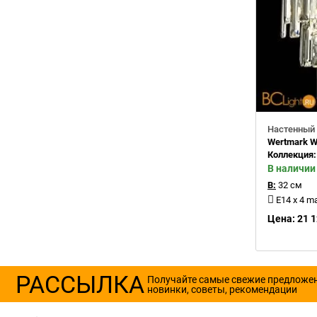
Настенный 
Wertmark W
Коллекция
В наличии
В:
32 см
E14 x 4 m
Цена: 21 1
РАССЫЛКА
Получайте самые свежие предложе
новинки, советы, рекомендации