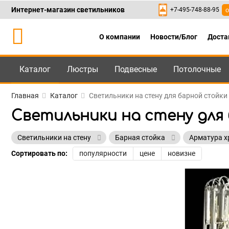
Интернет-магазин светильников
+7-495-748-88-95
о
О компании
Новости/Блог
Доста
Каталог
Люстры
Подвесные
Потолочные
Каталог
+7-495-748-88
Главная
Каталог
Светильники на стену для барной стойки
Светильники на стену для
Светильники на стену
Барная стойка
Арматура 
Сортировать по:
популярности
цене
новизне