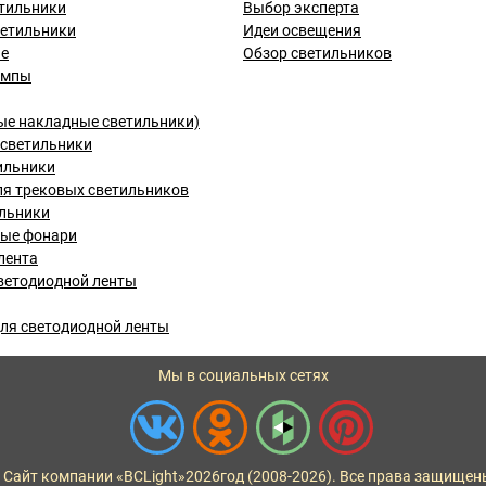
тильники
Выбор эксперта
ветильники
Идеи освещения
ые
Обзор светильников
ампы
ые накладные светильники)
светильники
ильники
я трековых светильников
льники
вые фонари
лента
ветодиодной ленты
ля светодиодной ленты
Мы в социальных сетях
 Сайт компании «BCLight»
2026
год (2008-2026). Все права защищен