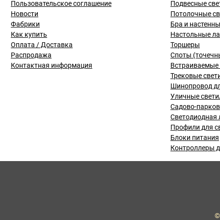
Пользовательское соглашение
Подвесные све
Новости
Потолочные с
Фабрики
Бра и настенн
Как купить
Настольные л
Оплата / Доставка
Торшеры
Распродажа
Споты (точечн
Контактная информация
Встраиваемые 
Трековые свет
Шинопровод дл
Уличные свети
Садово-парко
Светодиодная 
Профили для с
Блоки питания
Контроллеры д
©