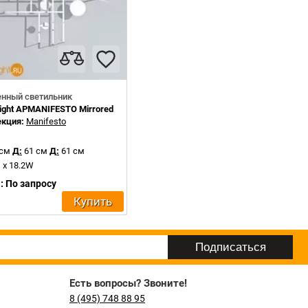
енный светильник
ight APMANIFESTO Mirrored steel
екция:
Manifesto
 см
Д:
61 см
Д:
61 см
 x 18.2W
: По запросу
Купить
Есть вопросы? Звоните!
8 (495) 748 88 95