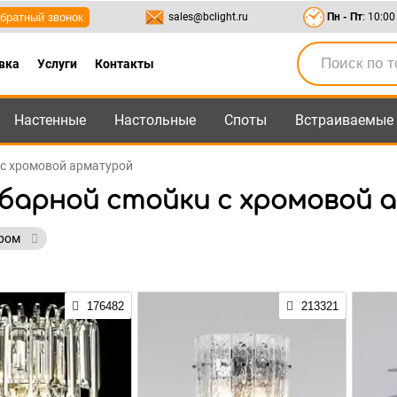
братный звонок
sales@bclight.ru
Пн - Пт
: 10:00
вка
Услуги
Контакты
Настенные
Настольные
Споты
Встраиваемые
-95
,
8-800-550-95-45
sales@bclight.ru
 с хромовой арматурой
 барной стойки с хромовой
хром
176482
213321