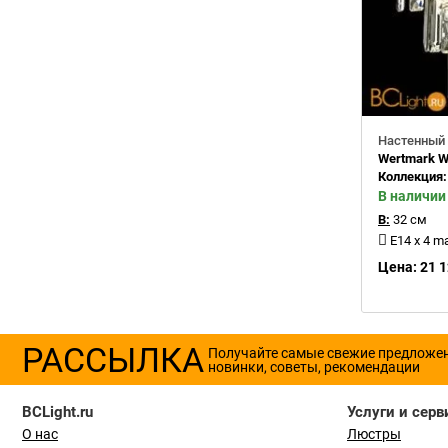
Настенный 
Wertmark W
Коллекция
В наличии
В:
32 см
E14 x 4 m
Цена: 21 1
РАССЫЛКА
Получайте самые свежие предложе
новинки, советы, рекомендации
BCLight.ru
Услуги и серв
О нас
Люстры