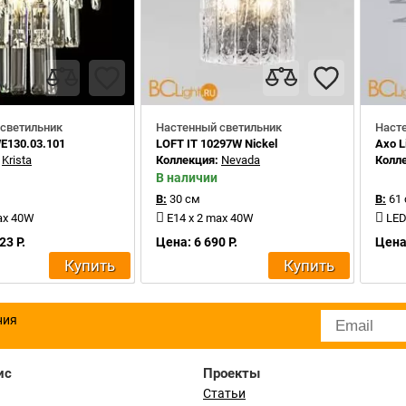
светильник
Настенный светильник
Наст
E130.03.101
LOFT IT 10297W Nickel
Axo L
:
Krista
Коллекция:
Nevada
Колл
В наличии
В:
30 см
В:
61
ax 40W
E14 x 2 max 40W
LED
23 Р.
Цена: 6 690 Р.
Цена
Купить
Купить
ния
ис
Проекты
Статьи