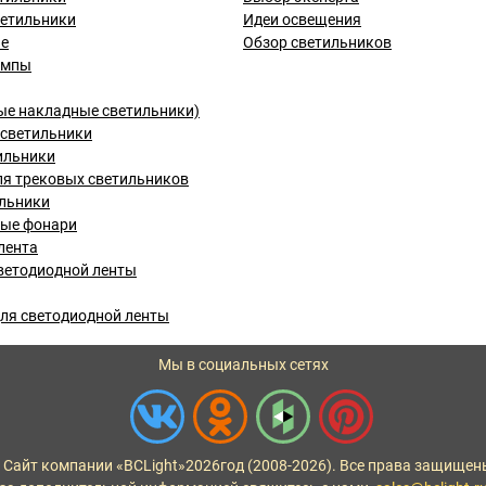
ветильники
Идеи освещения
ые
Обзор светильников
ампы
ые накладные светильники)
светильники
ильники
я трековых светильников
льники
вые фонари
лента
ветодиодной ленты
ля светодиодной ленты
Мы в социальных сетях
 Сайт компании «BCLight»
2026
год (2008-2026). Все права защищен