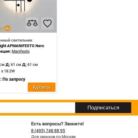
енный светильник
Light APMANIFESTO Nero
екция:
Manifesto
 см
Д:
61 см
Д:
61 см
 x 18.2W
: По запросу
Купить
Есть вопросы? Звоните!
8 (495) 748 88 95
Для звонков по Москве