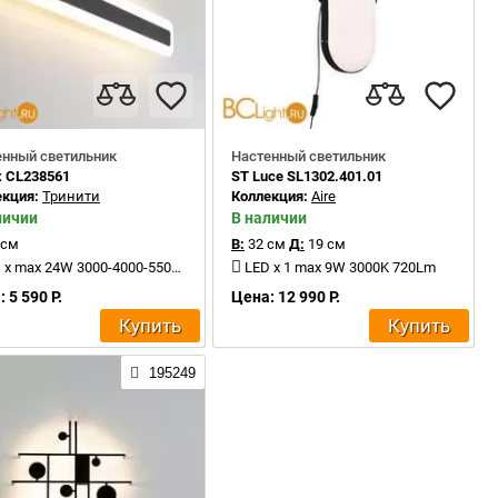
енный светильник
Настенный светильник
ux CL238561
ST Luce SL1302.401.01
екция:
Тринити
Коллекция:
Aire
личии
В наличии
 см
В:
32 см
Д:
19 см
x max 24W 3000-4000-5500K 2400Lm
LED x 1 max 9W 3000K 720Lm
 5 590 Р.
Цена: 12 990 Р.
Купить
Купить
195249