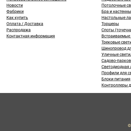
Новости
Потолочные с
Фабрики
Бра и настенн
Как купить
Настольные л
Оплата / Доставка
Торшеры
Распродажа
Споты (точечн
Контактная информация
Встраиваемые 
Трековые свет
Шинопровод дл
Уличные свети
Садово-парко
Светодиодная 
Профили для с
Блоки питания
Контроллеры д
©