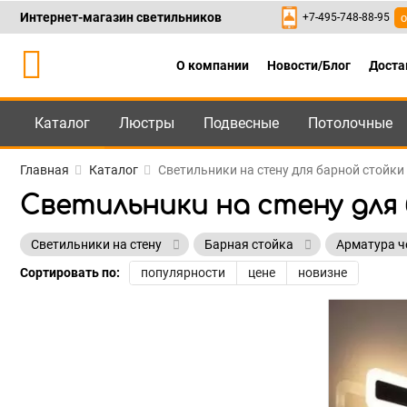
Интернет-магазин светильников
+7-495-748-88-95
о
О компании
Новости/Блог
Доста
Каталог
Люстры
Подвесные
Потолочные
Каталог
+7-495-748-88
Главная
Каталог
Светильники на стену для барной стойки 
Светильники на стену для 
Светильники на стену
Барная стойка
Арматура ч
Сортировать по:
популярности
цене
новизне