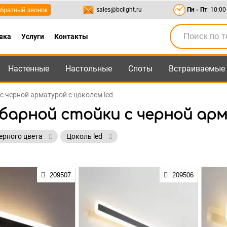
братный звонок
sales@bclight.ru
Пн - Пт
: 10:00
вка
Услуги
Контакты
Настенные
Настольные
Споты
Встраиваемые
-95
,
8-800-550-95-45
sales@bclight.ru
с черной арматурой с цоколем led
барной стойки с черной арм
ерного цвета
Цоколь led
209507
209506