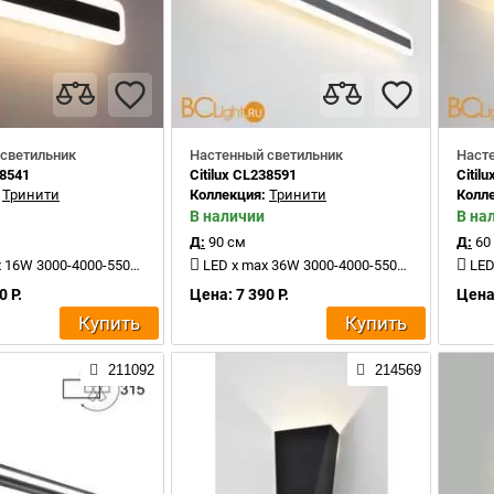
светильник
Настенный светильник
Наст
38541
Citilux CL238591
Citil
:
Тринити
Коллекция:
Тринити
Колл
В наличии
В на
Д:
90 см
Д:
60
6W 3000-4000-5500K 1500Lm
LED x max 36W 3000-4000-5500K 4000Lm
LED 
0 Р.
Цена: 7 390 Р.
Цена:
Купить
Купить
211092
214569