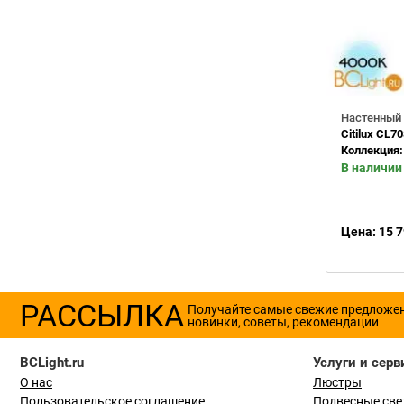
Настенный 
Citilux CL7
Коллекция
В наличии
Цена: 15 7
РАССЫЛКА
Получайте самые свежие предложе
новинки, советы, рекомендации
BCLight.ru
Услуги и серв
О нас
Люстры
Пользовательское соглашение
Подвесные све