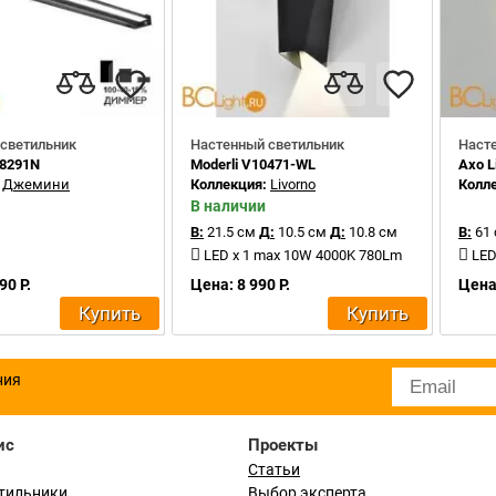
светильник
Настенный светильник
Наст
08291N
Moderli V10471-WL
Axo 
:
Джемини
Коллекция:
Livorno
Колл
В наличии
В:
21.5 см
Д:
10.5 см
Д:
10.8 см
В:
61
LED x 1 max 10W 4000K 780Lm
LED
90 Р.
Цена: 8 990 Р.
Цена
Купить
Купить
ния
ис
Проекты
Статьи
тильники
Выбор эксперта