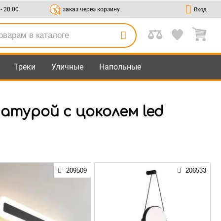
 - 20:00
заказ через корзину
Вход
Треки
Уличные
Напольные
атурой с цоколем led
209509
206533