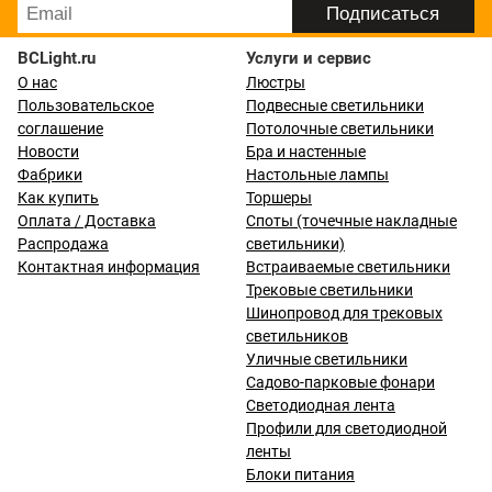
BCLight.ru
Услуги и сервис
О нас
Люстры
Пользовательское
Подвесные светильники
соглашение
Потолочные светильники
Новости
Бра и настенные
Фабрики
Настольные лампы
Как купить
Торшеры
Оплата / Доставка
Споты (точечные накладные
Распродажа
светильники)
Контактная информация
Встраиваемые светильники
Трековые светильники
Шинопровод для трековых
светильников
Уличные светильники
Садово-парковые фонари
Светодиодная лента
Профили для светодиодной
ленты
Блоки питания