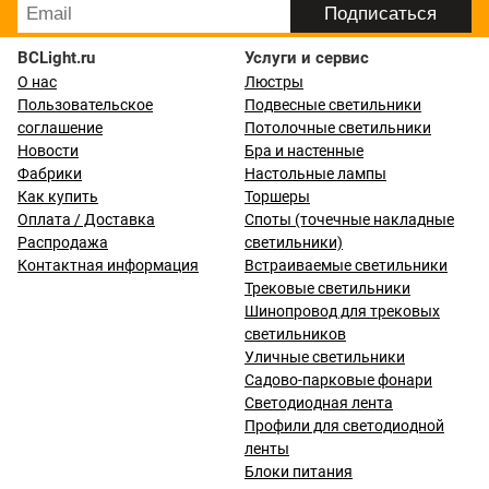
BCLight.ru
Услуги и сервис
О нас
Люстры
Пользовательское
Подвесные светильники
соглашение
Потолочные светильники
Новости
Бра и настенные
Фабрики
Настольные лампы
Как купить
Торшеры
Оплата / Доставка
Споты (точечные накладные
Распродажа
светильники)
Контактная информация
Встраиваемые светильники
Трековые светильники
Шинопровод для трековых
светильников
Уличные светильники
Садово-парковые фонари
Светодиодная лента
Профили для светодиодной
ленты
Блоки питания