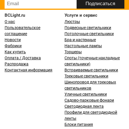
BCLight.ru
Услуги и сервис
О нас
Люстры
Пользовательское
Подвесные светильники
соглашение
Потолочные светильники
Новости
Бра и настенные
Фабрики
Настольные лампы
Как купить
Торшеры
Оплата / Доставка
Споты (точечные накладные
Распродажа
светильники)
Контактная информация
Встраиваемые светильники
Трековые светильники
Шинопровод для трековых
светильников
Уличные светильники
Садово-парковые фонари
Светодиодная лента
Профили для светодиодной
ленты
Блоки питания