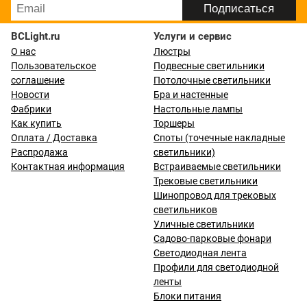
BCLight.ru
Услуги и сервис
О нас
Люстры
Пользовательское
Подвесные светильники
соглашение
Потолочные светильники
Новости
Бра и настенные
Фабрики
Настольные лампы
Как купить
Торшеры
Оплата / Доставка
Споты (точечные накладные
Распродажа
светильники)
Контактная информация
Встраиваемые светильники
Трековые светильники
Шинопровод для трековых
светильников
Уличные светильники
Садово-парковые фонари
Светодиодная лента
Профили для светодиодной
ленты
Блоки питания