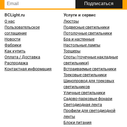
BCLight.ru
Услуги и сервис
О нас
Люстры
Пользовательское
Подвесные светильники
соглашение
Потолочные светильники
Новости
Бра и настенные
Фабрики
Настольные лампы
Как купить
Торшеры
Оплата / Доставка
Споты (точечные накладные
Распродажа
светильники)
Контактная информация
Встраиваемые светильники
Трековые светильники
Шинопровод для трековых
светильников
Уличные светильники
Садово-парковые фонари
Светодиодная лента
Профили для светодиодной
ленты
Блоки питания