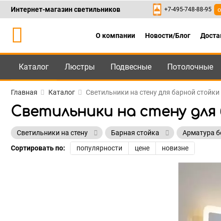
Интернет-магазин светильников
+7-495-748-88-95
о
О компании
Новости/Блог
Доста
Каталог
Люстры
Подвесные
Потолочные
Каталог
+7-495-748-88
Главная
Каталог
Светильники на стену для барной стойки
Светильники на стену для
Светильники на стену
Барная стойка
Арматура б
Сортировать по:
популярности
цене
новизне