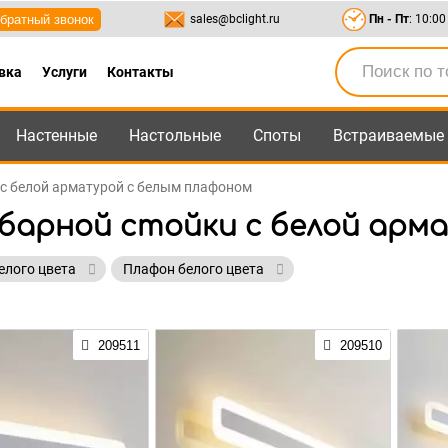
братный звонок
sales@bclight.ru
Пн - Пт
: 10:00
вка
Услуги
Контакты
Настенные
Настольные
Споты
Встраиваемые
-95
,
8-800-550-95-45
sales@bclight.ru
 с белой арматурой с белым плафоном
 барной стойки с белой арм
елого цвета
Плафон белого цвета
209511
209510