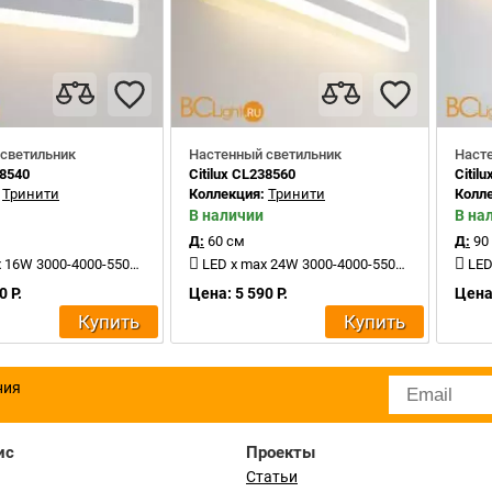
светильник
Настенный светильник
Наст
38540
Citilux CL238560
Citil
:
Тринити
Коллекция:
Тринити
Колл
В наличии
В на
Д:
60 см
Д:
90
6W 3000-4000-5500K 1500Lm
LED x max 24W 3000-4000-5500K 2400Lm
LED 
0 Р.
Цена: 5 590 Р.
Цена:
Купить
Купить
ния
ис
Проекты
Статьи