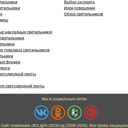
тильники
Выбор эксперта
ветильники
Идеи освещения
ые
Обзор светильников
ампы
ые накладные светильники)
светильники
ильники
я трековых светильников
льники
вые фонари
лента
ветодиодной ленты
ля светодиодной ленты
Мы в социальных сетях
 Сайт компании «BCLight»
2026
год (2008-2026). Все права защищен