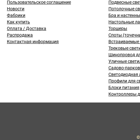
Пользовательское соглашение
Подвесные све
Новости
Потолочные с
Фабрики
Бра и настенн
Как купить
Настольные л
Оплата / Доставка
Торшеры
Распродажа
Споты (точечн
Контактная информация
Встраиваемые 
Трековые свет
Шинопровод дл
Уличные свети
Садово-парко
Светодиодная 
Профили для с
Блоки питания
Контроллеры д
©