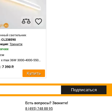
енный светильник
ux CL238590
екция:
Тринити
личии
 см
x max 36W 3000-4000-5500K 4000Lm
 7 390 Р.
Купить
Есть вопросы? Звоните!
8 (495) 748 88 95