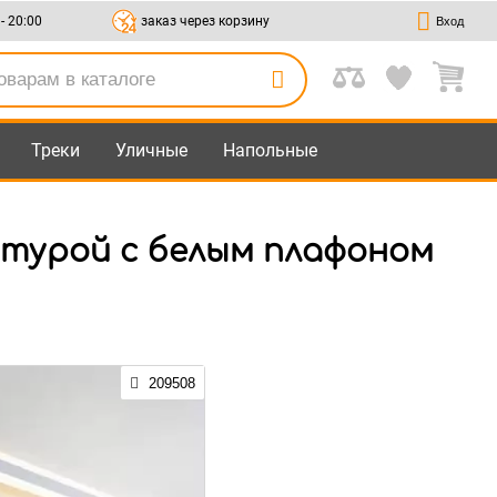
 - 20:00
заказ через корзину
Вход
Треки
Уличные
Напольные
атурой с белым плафоном
209508