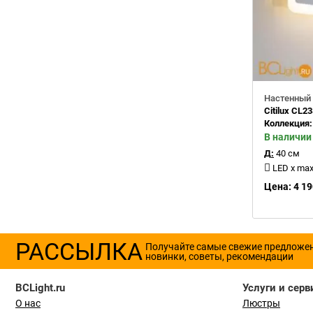
Настенный 
Citilux CL2
Коллекция
В наличии
Д:
40 см
LED x max 1
Цена: 4 19
РАССЫЛКА
Получайте самые свежие предложе
новинки, советы, рекомендации
BCLight.ru
Услуги и серв
О нас
Люстры