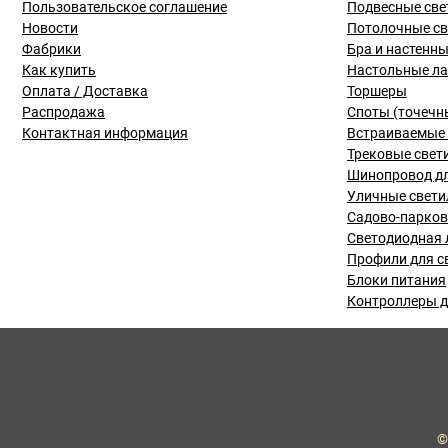
Пользовательское соглашение
Подвесные све
Новости
Потолочные с
Фабрики
Бра и настенн
Как купить
Настольные л
Оплата / Доставка
Торшеры
Распродажа
Споты (точечн
Контактная информация
Встраиваемые 
Трековые свет
Шинопровод дл
Уличные свети
Садово-парко
Светодиодная 
Профили для с
Блоки питания
Контроллеры д
©