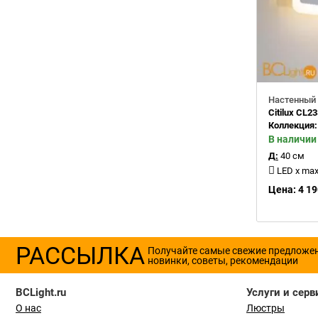
Настенный 
Citilux CL2
Коллекция
В наличии
Д:
40 см
LED x max 1
Цена: 4 19
РАССЫЛКА
Получайте самые свежие предложе
новинки, советы, рекомендации
BCLight.ru
Услуги и серв
О нас
Люстры