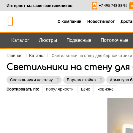
Интернет-магазин светильников
+7-495-748-88-95
о
О компании
Новости/Блог
Доста
Каталог
Люстры
Подвесные
Потолочные
Каталог
+7-495-748-88
Главная
Каталог
Светильники на стену для барной стойки 
Светильники на стену для 
Светильники на стену
Барная стойка
Арматура б
Сортировать по:
популярности
цене
новизне