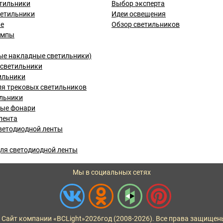
тильники
Выбор эксперта
ветильники
Идеи освещения
ые
Обзор светильников
ампы
ые накладные светильники)
светильники
ильники
я трековых светильников
льники
вые фонари
лента
ветодиодной ленты
ля светодиодной ленты
Мы в социальных сетях
 Сайт компании «BCLight»
2026
год (2008-2026). Все права защищен