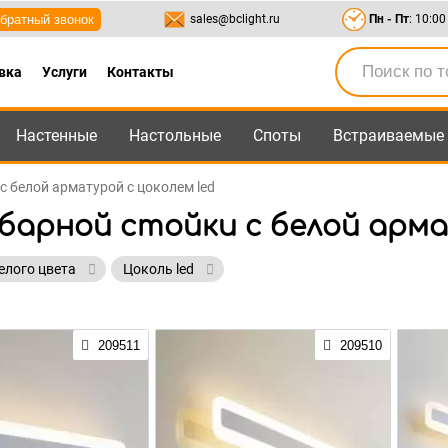
братный звонок
sales@bclight.ru
Пн - Пт
: 10:00
вка
Услуги
Контакты
Настенные
Настольные
Споты
Встраиваемые
-95
,
8-800-550-95-45
sales@bclight.ru
с белой арматурой с цоколем led
барной стойки с белой арма
елого цвета
Цоколь led
209511
209510