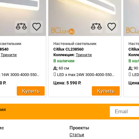
светильник
Настенный светильник
Наст
38540
Citilux CL238560
Citil
:
Тринити
Коллекция:
Тринити
Колл
В наличии
В на
Д:
60 см
Д:
90
6W 3000-4000-5500K 1500Lm
LED x max 24W 3000-4000-5500K 2400Lm
LED 
0 Р.
Цена: 5 590 Р.
Цена:
Купить
Купить
ния
ис
Проекты
Статьи