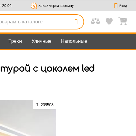
 - 20:00
заказ через корзину
Вход
Треки
Уличные
Напольные
турой с цоколем led
209508