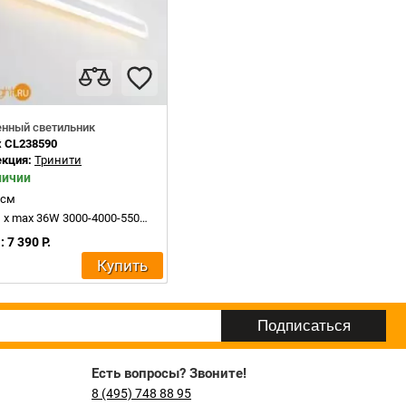
енный светильник
ux CL238590
екция:
Тринити
личии
 см
x max 36W 3000-4000-5500K 4000Lm
 7 390 Р.
Купить
Есть вопросы? Звоните!
8 (495) 748 88 95