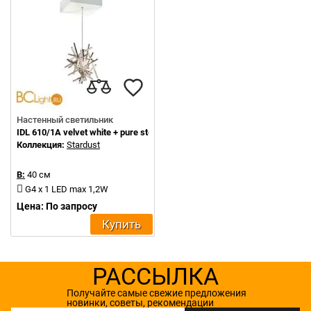
Настенный светильник
IDL 610/1A velvet white + pure steel
Коллекция:
Stardust
В:
40 см
G4 x 1 LED max 1,2W
Цена: По запросу
Купить
РАССЫЛКА
Получайте самые свежие предложения
новинки, советы, рекомендации