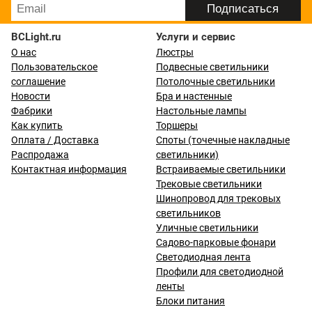
BCLight.ru
Услуги и сервис
О нас
Люстры
Пользовательское
Подвесные светильники
соглашение
Потолочные светильники
Новости
Бра и настенные
Фабрики
Настольные лампы
Как купить
Торшеры
Оплата / Доставка
Споты (точечные накладные
Распродажа
светильники)
Контактная информация
Встраиваемые светильники
Трековые светильники
Шинопровод для трековых
светильников
Уличные светильники
Садово-парковые фонари
Светодиодная лента
Профили для светодиодной
ленты
Блоки питания