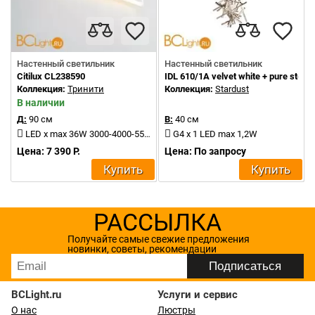
Настенный светильник
Настенный светильник
Citilux CL238590
IDL 610/1A velvet white + pure steel
Коллекция:
Тринити
Коллекция:
Stardust
В наличии
Д:
90 см
В:
40 см
LED x max 36W 3000-4000-5500K 4000Lm
G4 x 1 LED max 1,2W
Цена: 7 390 Р.
Цена: По запросу
Купить
Купить
РАССЫЛКА
Получайте самые свежие предложения
новинки, советы, рекомендации
BCLight.ru
Услуги и сервис
О нас
Люстры