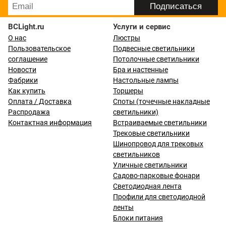
BCLight.ru
Услуги и сервис
О нас
Люстры
Пользовательское
Подвесные светильники
соглашение
Потолочные светильники
Новости
Бра и настенные
Фабрики
Настольные лампы
Как купить
Торшеры
Оплата / Доставка
Споты (точечные накладные
Распродажа
светильники)
Контактная информация
Встраиваемые светильники
Трековые светильники
Шинопровод для трековых
светильников
Уличные светильники
Садово-парковые фонари
Светодиодная лента
Профили для светодиодной
ленты
Блоки питания