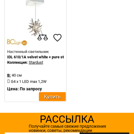
Настенный светильник
IDL 610/1A velvet white + pure steel
Коллекция:
Stardust
В:
40 см
G4 x 1 LED max 1,2W
Цена: По запросу
Купить
РАССЫЛКА
Получайте самые свежие предложения
новинки, советы, рекомендации