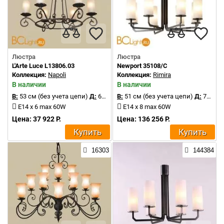
Люстра
Люстра
L'Arte Luce L13806.03
Newport 35108/C
Коллекция:
Napoli
Коллекция:
Rimira
В наличии
В наличии
В:
53 см (без учета цепи)
Д:
66 см
В:
51 см (без учета цепи)
Д:
75 см
E14 х 6 max 60W
E14 x 8 max 60W
Цена: 37 922 Р.
Цена: 136 256 Р.
Купить
Купить
16303
144384