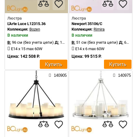
Люстра
Люстра
L'Arte Luce L12315.36
Newport 35106/C
Коллекция:
Bozen
Коллекция:
Rimira
В наличии
В наличии
В:
96 см (без учета цепи)
Д:
115 см
В:
51 см (без учета цепи)
Д:
64 см
E14 х 15 max 60W
E14 x 6 max 60W
Цена: 142 508 Р.
Цена: 99 515 Р.
Купить
Купить
140905
140975