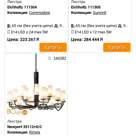
Люстра
Люстра
Eichholtz 111304
Eichholtz 111305
Коллекция:
Commodore
Коллекция:
Summit
В:
65 см (без учета цепи)
Д:
90 см
В:
65 см (без учета цепи)
Д:
90 см
E14 LED x 24 max 5W
E14 LED x 12 max 5W
Цена: 223 267 Р.
Цена: 284 444 Р.
Купить
Купить
144382
Люстра
Newport 35112+6/C
Коллекция:
Rimira