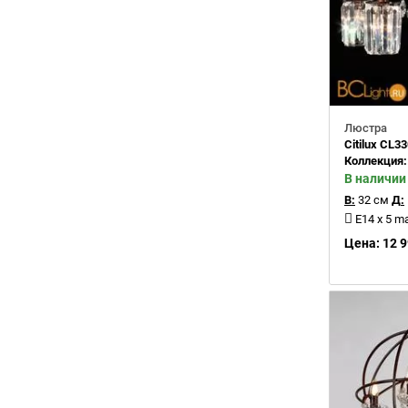
Люстра
Citilux CL3
Коллекция
В наличии
В:
32 см
Д:
E14 x 5 m
Цена: 12 9