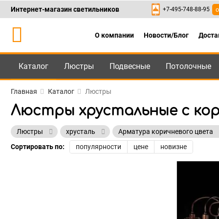
Интернет-магазин светильников
+7-495-748-88-95
о
О компании
Новости/Блог
Доста
Каталог
Люстры
Подвесные
Потолочные
Каталог
+7-495-748-88
Главная
Каталог
Люстры
Люстры хрустальные с ко
Люстры
хрусталь
Арматура коричневого цвета
Сортировать по:
популярности
цене
новизне