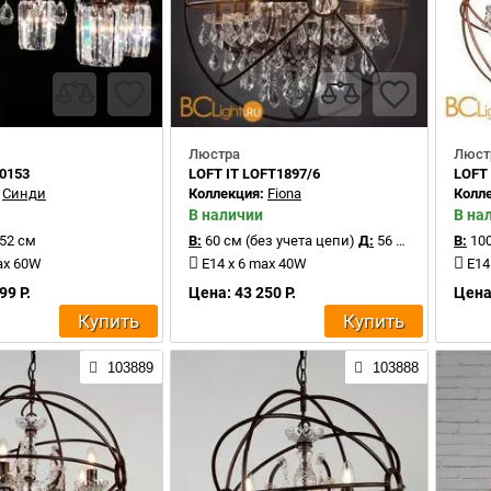
Люстра
Люст
30153
LOFT IT LOFT1897/6
LOFT 
:
Синди
Коллекция:
Fiona
Колл
В наличии
В на
52 см
В:
60 см (без учета цепи)
Д:
56 см
В:
100
ax 60W
E14 x 6 max 40W
E14
99 Р.
Цена: 43 250 Р.
Цена:
Купить
Купить
103889
103888