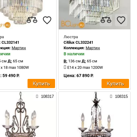
ра
Люстра
ux CL332141
Citilux CL332241
екция:
Мартин
Коллекция:
Мартин
личии
В наличии
 см
Д:
65 см
В:
136 см
Д:
65 см
 x 18 max 1080W
E14 x 20 max 1200W
 59 490 Р.
Цена: 67 890 Р.
Купить
Купить
108317
108315