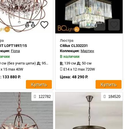
ра
Люстра
IT LOFT1897/15
Citilux CL332231
екция:
Fiona
Коллекция:
Мартин
личии
В наличии
 см (без учета цепи)
Д:
95 см
В:
139 см
Д:
50 см
 x 15 max 40W
E14 x 12 max 720W
 133 880 Р.
Цена: 48 290 Р.
Купить
Купить
122782
184520