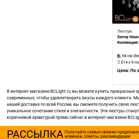
Люстра
Savoy Hous
Коллекция
В:
94 см (бе
E14 x 9 m
Цена: По 
В интернет-магазине BCLight.ru вы можете купить прекрасные 
современных, чтобы удовлетворить вкусы каждого клиента. Мы
нашей доставке по всей России, вы сможете получить свою лю
уникальное сочетание стиля и элегантности. Эти люстры стан
коричневой арматурой прямо сейчас в интернет-магазине BCLigh
РАССЫЛКА
Получайте самые свежие предложе
новинки, советы, рекомендации