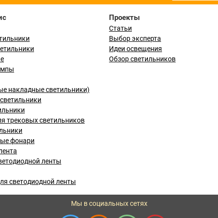
ис
Проекты
Статьи
тильники
Выбор эксперта
ветильники
Идеи освещения
ые
Обзор светильников
ампы
ые накладные светильники)
светильники
ильники
я трековых светильников
льники
вые фонари
лента
ветодиодной ленты
ля светодиодной ленты
Мы в социальных сетях