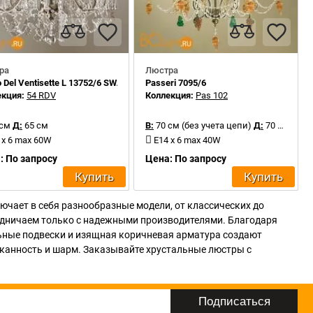
ра
Люстра
 Del Ventisette L 13752/6 SWA DEC. 090
Passeri 7095/6
екция:
54 RDV
Коллекция:
Pas 102
 см
Д:
65 см
В:
70 см (без учета цепи)
Д:
70 см
 x 6 max 60W
E14 x 6 max 40W
: По запросу
Цена: По запросу
Купить
Купить
ючает в себя разнообразные модели, от классических до
рудничаем только с надежными производителями. Благодаря
льные подвески и изящная коричневая арматура создают
сканность и шарм. Заказывайте хрустальные люстры с