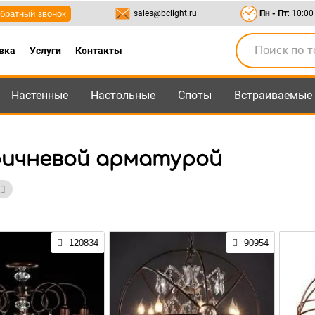
братный звонок
sales@bclight.ru
Пн - Пт
: 10:00
вка
Услуги
Контакты
Настенные
Настольные
Споты
Встраиваемые
-95
,
8-800-550-95-45
sales@bclight.ru
ричневой арматурой
120834
90954