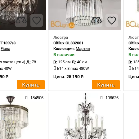
Люстра
Люст
FT1897/8
Citilux CL332081
Citil
:
Fiona
Коллекция:
Мартин
Колл
В наличии
В на
з учета цепи)
Д:
78 см
В:
125 см
Д:
40 см
В:
135
ax 40W
E14 x 8 max 480W
E14
90 Р.
Цена: 25 190 Р.
Цена:
Купить
Купить
184506
108626