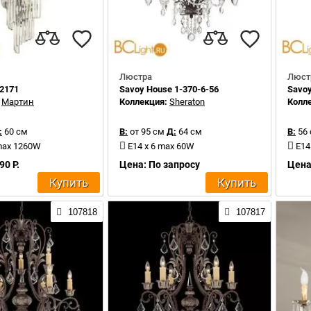
Люстра
Люст
32171
Savoy House 1-370-6-56
Savoy
:
Мартин
Коллекция:
Sheraton
Колл
:
60 см
В:
от 95 см
Д:
64 см
В:
56 
 max 1260W
E14 x 6 max 60W
E14
90 Р.
Цена: По запросу
Цена
Купить
Купить
107818
107817