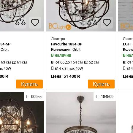
Люстра
Люст
834-5P
Favourite 1834-3P
LOFT 
:
Orbit
Коллекция:
Orbit
Колл
В наличии
В на
163 см
Д:
61 см
В:
от 66 до 154 см
Д:
52 см
В:
от 
ax 40W
E14 x 3 max 40W
E14
00 Р.
Цена: 51 400 Р.
Цена:
Купить
Купить
90955
184509