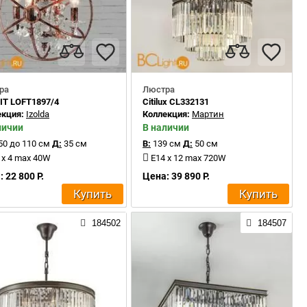
ра
Люстра
IT LOFT1897/4
Citilux CL332131
екция:
Izolda
Коллекция:
Мартин
личии
В наличии
50 до 110 см
Д:
35 см
В:
139 см
Д:
50 см
 x 4 max 40W
E14 x 12 max 720W
 22 800 Р.
Цена: 39 890 Р.
Купить
Купить
184502
184507