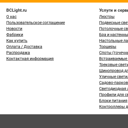
BCLight.ru
Услуги и серв
О нас
Люстры
Пользовательское соглашение
Подвесные све
Новости
Потолочные с
Фабрики
Бра и настенн
Как купить
Настольные л
Оплата / Доставка
Торшеры
Распродажа
Споты (точечн
Контактная информация
Встраиваемые 
Трековые свет
Шинопровод дл
Уличные свети
Садово-парко
Светодиодная 
Профили для с
Блоки питания
Контроллеры д