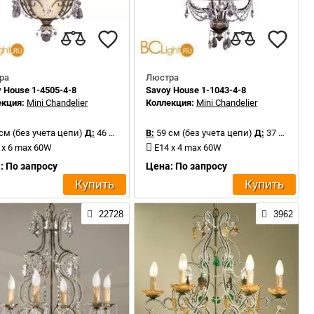
ра
Люстра
 House 1-4505-4-8
Savoy House 1-1043-4-8
екция:
Mini Chandelier
Коллекция:
Mini Chandelier
см (без учета цепи)
Д:
46 см
В:
59 см (без учета цепи)
Д:
37 см
 x 6 max 60W
E14 x 4 max 60W
: По запросу
Цена: По запросу
Купить
Купить
22728
3962