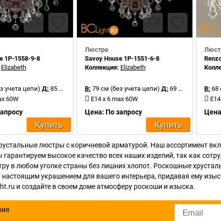
Люстра
Люст
e 1P-1558-9-8
Savoy House 1P-1551-6-8
Renzo
:
Elizabeth
Коллекция:
Elizabeth
Колл
з учета цепи)
Д:
85 см
В:
79 см (без учета цепи)
Д:
69 см
В:
68
ax 60W
E14 x 6 max 60W
E14
запросу
Цена: По запросу
Цена
Купить
Купить
хрустальные люстры с коричневой арматурой. Наш ассортимент вкл
 гарантируем высокое качество всех наших изделий, так как сот
стру в любом уголке страны без лишних хлопот. Роскошные хруста
ут настоящим украшением для вашего интерьера, придавая ему изы
t.ru и создайте в своем доме атмосферу роскоши и изыска.
ния