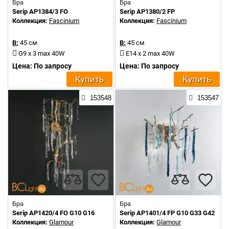
Бра
Бра
Serip AP1384/3 FO
Serip AP1380/2 FP
Коллекция:
Fascinium
Коллекция:
Fascinium
В:
45 см
В:
45 см
G9 x 3 max 40W
E14 x 2 max 40W
Цена: По запросу
Цена: По запросу
Купить
Купить
153548
153547
Бра
Бра
Serip AP1420/4 FO G10 G16
Serip AP1401/4 FP G10 G33 G42
Коллекция:
Glamour
Коллекция:
Glamour