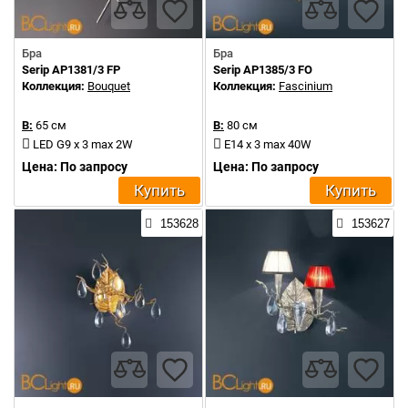
Бра
Бра
Serip AP1381/3 FP
Serip AP1385/3 FO
Коллекция:
Bouquet
Коллекция:
Fascinium
В:
65 см
В:
80 см
LED G9 x 3 max 2W
E14 x 3 max 40W
Цена: По запросу
Цена: По запросу
Купить
Купить
153628
153627