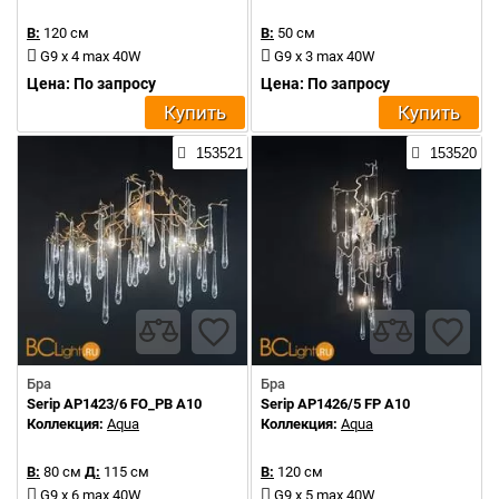
В:
120 см
В:
50 см
G9 x 4 max 40W
G9 x 3 max 40W
Цена: По запросу
Цена: По запросу
Купить
Купить
153521
153520
Бра
Бра
Serip AP1423/6 FO_PB A10
Serip AP1426/5 FP A10
Коллекция:
Aqua
Коллекция:
Aqua
В:
80 см
Д:
115 см
В:
120 см
G9 x 6 max 40W
G9 x 5 max 40W