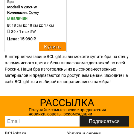
Бра
Moderli V2059-W
Коллекция:
Covey
В наличии
В:
18 см
Д:
18 см
Д:
17 см
G9 x 1 max 5W
Цена: 15 990 Р.
Купить
В интернет-магазине BCLight.ru вы можете купить бра на стену
алюминиевого цвета с белым плафоном с доставкой по всей
России. Наши бра изготовлены из высококачественных
материалов и предлагаются по доступным ценам. Заходите на
сайт BCLight.ru и выбирайте понравившиеся вам бра!
РАССЫЛКА
Получайте самые свежие предложения
новинки, советы, рекомендации
BCLight.ru
Услуги и сервис