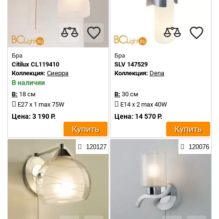
Бра
Бра
Citilux CL119410
SLV 147529
Коллекция:
Сиерра
Коллекция:
Dena
В наличии
В:
18 см
В:
30 см
E27 x 1 max 75W
E14 x 2 max 40W
Цена: 3 190 Р.
Цена: 14 570 Р.
Купить
Купить
120127
120076