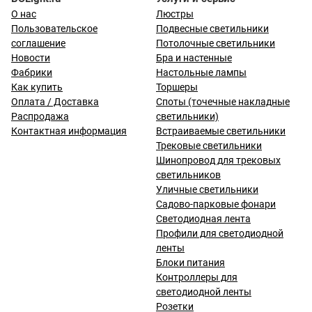
О нас
Люстры
Пользовательское
Подвесные светильники
соглашение
Потолочные светильники
Новости
Бра и настенные
Фабрики
Настольные лампы
Как купить
Торшеры
Оплата / Доставка
Споты (точечные накладные
Распродажа
светильники)
Контактная информация
Встраиваемые светильники
Трековые светильники
Шинопровод для трековых
светильников
Уличные светильники
Садово-парковые фонари
Светодиодная лента
Профили для светодиодной
ленты
Блоки питания
Контроллеры для
светодиодной ленты
Розетки