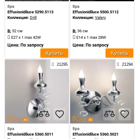
Бра
Бра
Effusionidiluce 5290.5113
Effusionidiluce 5500.5112
Коллекция:
Drill
Коллекция:
Valery
В:
52 см
В:
36 см
E27 x 1 max 42W
E14 x 1 max 28W
Цена: По запросу
Цена: По запросу
Купить
Купить
21295
21294
Бра
Бра
Effusionidiluce 5360.5011
Effusionidiluce 5360.5021