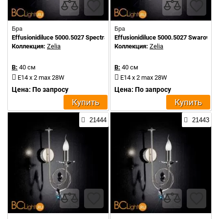
Бра
Бра
Effusionidiluce 5000.5027 Spectra Crystals
Effusionidiluce 5000.5027 Swarowsk
Коллекция:
Zelia
Коллекция:
Zelia
В:
40 см
В:
40 см
E14 x 2 max 28W
E14 x 2 max 28W
Цена: По запросу
Цена: По запросу
Купить
Купить
21444
21443