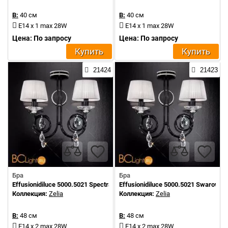
В:
40 см
В:
40 см
E14 x 1 max 28W
E14 x 1 max 28W
Цена: По запросу
Цена: По запросу
Купить
Купить
21424
21423
Бра
Бра
Effusionidiluce 5000.5021 Spectra Crystals
Effusionidiluce 5000.5021 Swarowsk
Коллекция:
Zelia
Коллекция:
Zelia
В:
48 см
В:
48 см
E14 x 2 max 28W
E14 x 2 max 28W