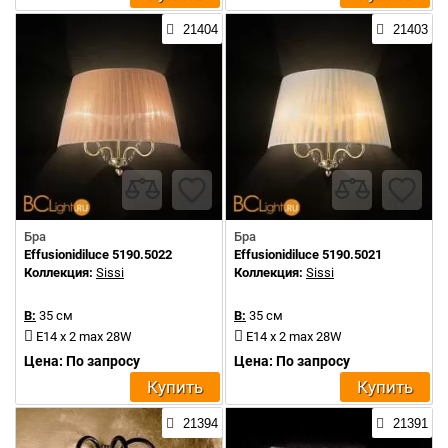
21404
21403
Бра
Бра
Effusionidiluce 5190.5022
Effusionidiluce 5190.5021
Коллекция:
Sissi
Коллекция:
Sissi
В:
35 см
В:
35 см
E14 x 2 max 28W
E14 x 2 max 28W
Цена: По запросу
Цена: По запросу
Купить
Купить
21394
21391