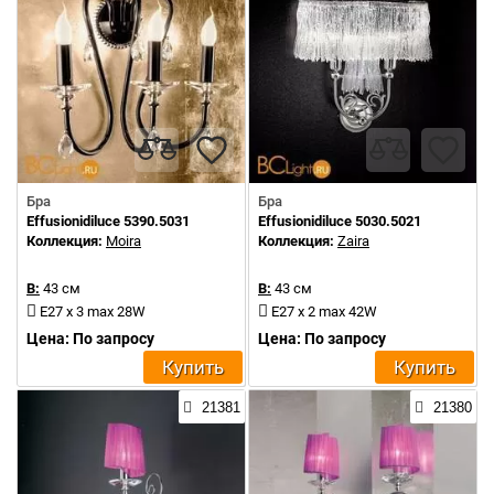
Бра
Бра
Effusionidiluce 5390.5031
Effusionidiluce 5030.5021
Коллекция:
Moira
Коллекция:
Zaira
В:
43 см
В:
43 см
E27 x 3 max 28W
E27 x 2 max 42W
Цена: По запросу
Цена: По запросу
Купить
Купить
21381
21380