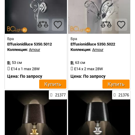
Бра
Бра
Effusionidiluce 5350.5012
Effusionidiluce 5350.5022
Коллекция:
Amour
Коллекция:
Amour
В:
53 см
В:
63 см
E14 x 1 max 28W
E14 x 2 max 28W
Цена: По запросу
Цена: По запросу
Купить
Купить
21377
21376