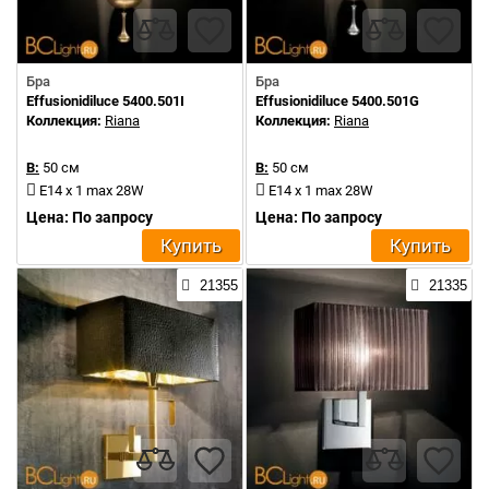
Бра
Бра
Effusionidiluce 5400.501I
Effusionidiluce 5400.501G
Коллекция:
Riana
Коллекция:
Riana
В:
50 см
В:
50 см
E14 x 1 max 28W
E14 x 1 max 28W
Цена: По запросу
Цена: По запросу
Купить
Купить
21355
21335